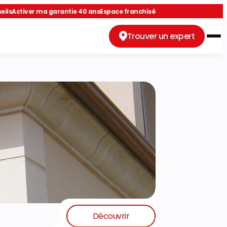
eils
Activer ma garantie 40 ans
Espace franchisé
Trouver un expert
Découvrir