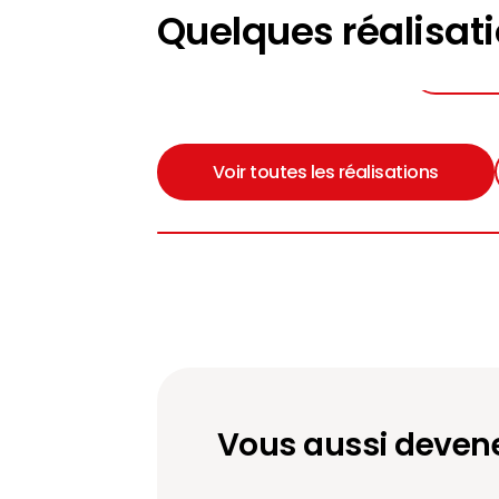
Quelques réalisati
par
ALU GOUTTIERES INNOVATION
Déc
Voir toutes les réalisations
Vous aussi devene