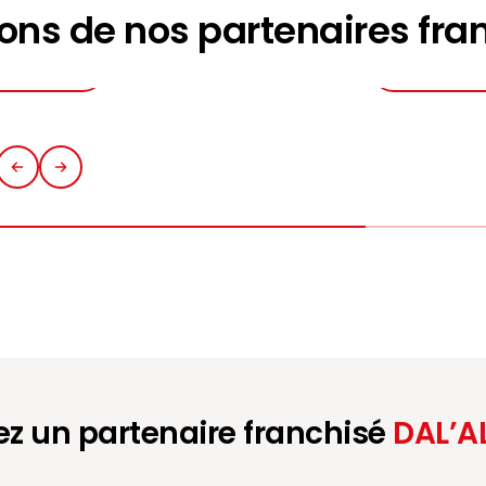
ons de nos partenaires fra
par
ALU DU COTENTIN
ouvrir
Découv
z un partenaire franchisé
DAL’A