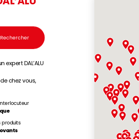
DAL’ALU
Rechercher
un expert DAL’ALU
 de chez vous,
interlocuteur
ique
 produits
novants