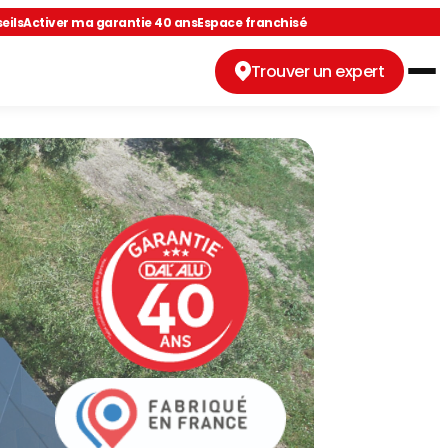
eils
Activer ma garantie 40 ans
Espace franchisé
Trouver un expert
luviales et du bâti