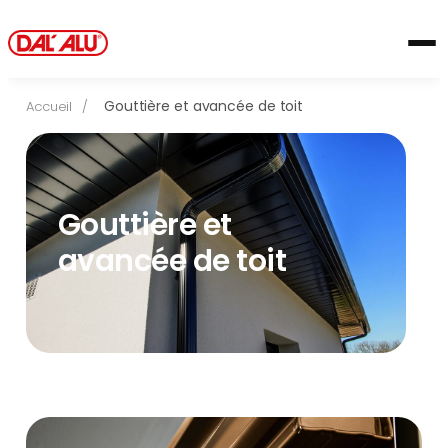
Aller
au
contenu
Gouttière et avancée de toit
Accueil
/
Gouttière et
avancée de toit