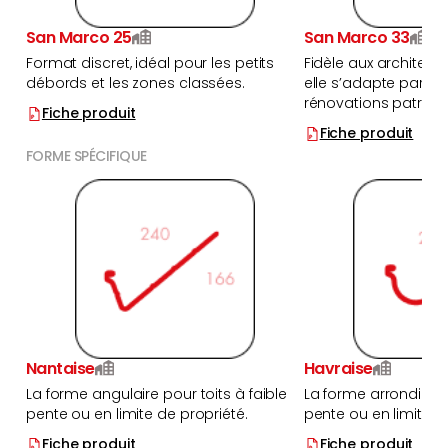
San Marco 25
San Marco 33
Format discret, idéal pour les petits
Fidèle aux architectu
débords et les zones classées.
elle s’adapte parfa
rénovations patrimo
Fiche produit
Fiche produit
FORME SPÉCIFIQUE
Nantaise
Havraise
La forme angulaire pour toits à faible
La forme arrondie pou
pente ou en limite de propriété.
pente ou en limite d
Fiche produit
Fiche produit