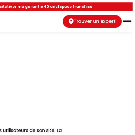
s
Activer ma garantie 40 ans
Espace franchisé
Trouver un expert
é
tilisateurs de son site. La