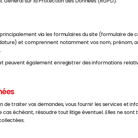
nt Général sur la Protection des Données (RGPD).
principalement via les formulaires du site (formulaire de
didature) et comprennent notamment vos nom, prénom, ad
.
et peuvent également enregistrer des informations relativ
nées
n de traiter vos demandes, vous fournir les services et info
cas échéant, résoudre tout litige éventuel. Elles ne sont tr
collectées.