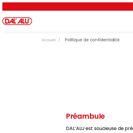
Aller
au
contenu
Politique de confidentialité
Accueil
/
Préambule
DAL’ALU est soucieuse de prés