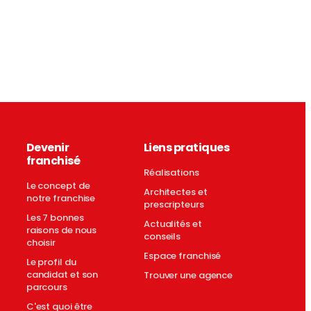
Devenir
Liens pratiques
franchisé
Réalisations
Le concept de
Architectes et
notre franchise
prescripteurs
Les 7 bonnes
Actualités et
raisons de nous
conseils
choisir
Espace franchisé
Le profil du
candidat et son
Trouver une agence
parcours
C'est quoi être