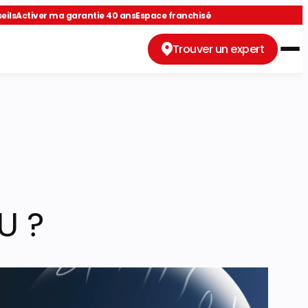
eils
Activer ma garantie 40 ans
Espace franchisé
Trouver un expert
U ?