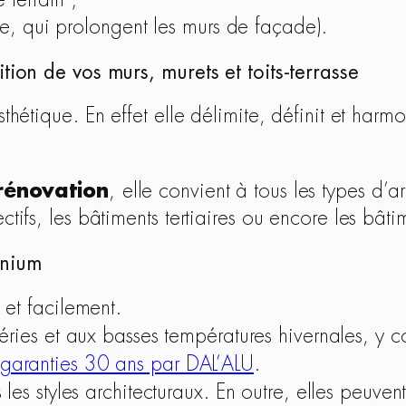
 terrain ;
re, qui prolongent les murs de façade).
ition de vos murs, murets et toits-terrasse
sthétique. En effet elle délimite, définit et har
rénovation
,
elle convient à tous les types d’a
tifs, les bâtiments tertiaires ou encore les bâtim
inium
 et facilement.
éries et aux basses températures hivernales, y c
garanties 30 ans par DAL’ALU
.
s les styles architecturaux. En outre, elles peuve