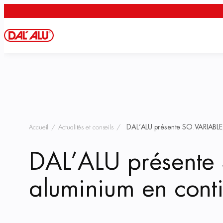
Aller
au
contenu
DAL’ALU présente SO.VARIABLE, 
Accueil
/
Actualités et conseils
/
DAL’ALU présente 
aluminium en cont