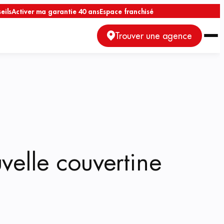
eils
Activer ma garantie 40 ans
Espace franchisé
Trouver une agence
elle couvertine