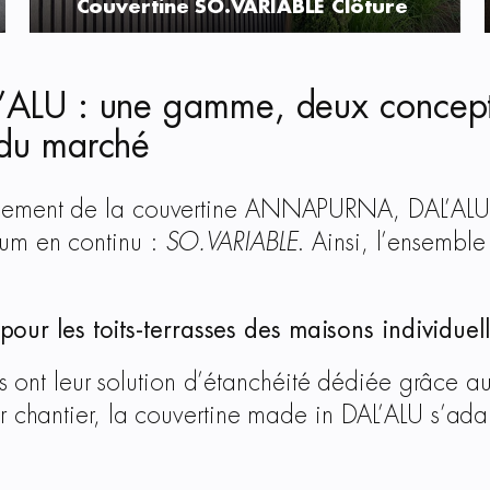
Couvertine SO.VARIABLE Clôture
’ALU : une gamme, deux concepts,
 du marché
ncement de la couvertine ANNAPURNA, DAL’ALU 
ium en continu :
SO.VARIABLE
. Ainsi, l’ensembl
 les toits-terrasses des maisons individuel
les ont leur solution d’étanchéité dédiée grâce a
ur chantier, la couvertine made in DAL’ALU s’ad