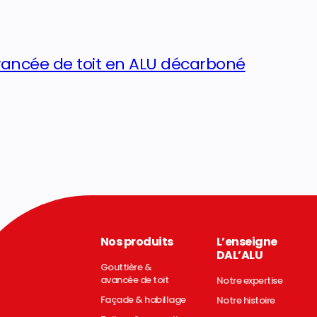
vancée de toit en ALU décarboné
Nos produits
L’enseigne
DAL’ALU
Gouttière &
avancée de toit
Notre expertise
Façade & habillage
Notre histoire