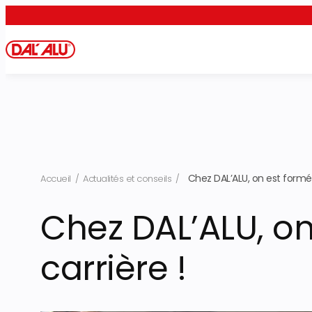
Aller
au
contenu
Chez DAL’ALU, on est formé 
Accueil
/
Actualités et conseils
/
Chez DAL’ALU, on
carrière !