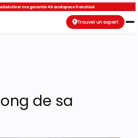
eils
Activer ma garantie 40 ans
Espace franchisé
Trouver un expert
long de sa