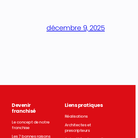
décembre 9, 2025
Devenir
Liens pratiques
franchisé
Réalisations
Le concept de notre
Architectes et
franchise
prescripteurs
Les 7 bonnes raisons